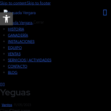
Skip to content
Skip to footer
Abrir barra de herramientas
Cerrar
HISTORIA
GANADERÍA
INSTALACIONES
EQUIPO
VENTAS
SERVICIOS | ACTIVIDADES
CONTACTO
BLOG
Yeguas
Ventas
11/05/2023
Client
Client name