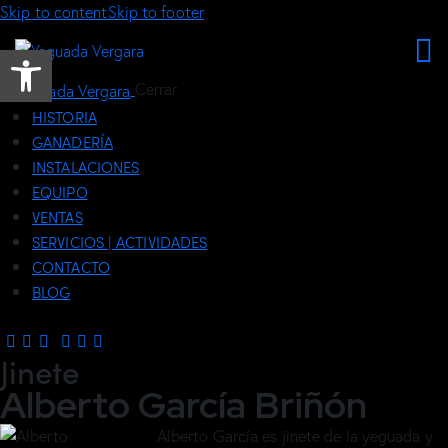
Skip to content
Skip to footer
Abrir barra de herramientas
Cerrar
HISTORIA
GANADERÍA
INSTALACIONES
EQUIPO
VENTAS
SERVICIOS | ACTIVIDADES
CONTACTO
BLOG
Jinete
Alberto García Briñón
Alberto García es jinete de la yeguada y