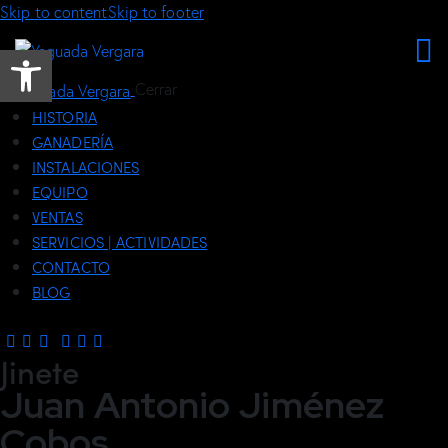
Skip to content
Skip to footer
Abrir barra de herramientas
Cerrar
HISTORIA
GANADERÍA
INSTALACIONES
EQUIPO
VENTAS
SERVICIOS | ACTIVIDADES
CONTACTO
BLOG
Jinete
Juan Antonio Jiménez
Cobos