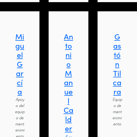
Mi
An
G
gu
to
as
el
ni
tó
G
o
n
ar
M
Til
cí
an
ca
a
ue
ra
l
Apoy
Equip
o del
o de
Ca
equip
mant
ld
o de
enimi
mant
ento
er
enimi
ento