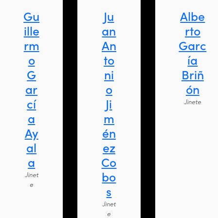
Gu
Ju
Albe
ille
an
rto
rm
An
Garc
o
to
ía
G
ni
Briñ
ar
o
ón
cí
Ji
Jinete
a
m
Ay
én
al
ez
a
Co
bo
Jinet
e
s
Jinet
e