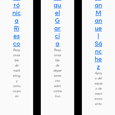
ró
qu
an
nic
el
M
a
G
an
Ri
ar
ue
es
cí
l
co
a
Sá
nc
Resp
Resp
onsa
onsa
he
ble
ble
z
de
de
mark
depar
Apoy
eting
tame
o del
y
nto
equip
comu
admi
o de
nicaci
nistra
mant
ón
tivo
enimi
ento