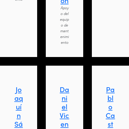
ón
Apoy
o del
equip
o de
mant
enimi
ento
Jo
Da
Pa
aq
ni
bl
uí
el
o
n
Vic
Ca
Sá
en
st